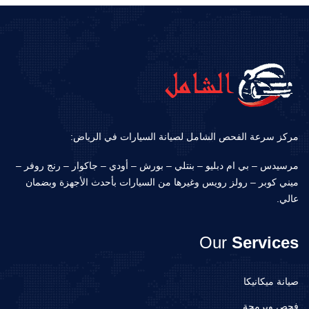
مركز سرعة الفحص الشامل لصيانة السيارات في الرياض:
مرسيدس – بي ام دبليو – بنتلي – بورش – أودي – جاكوار – رنج روفر –
ميني كوبر – رولز رويس وغيرها من السيارات بأحدث الأجهزة وبضمان
عالي.
Our
Services
صيانة ميكانيكا
فحص وبرمجة