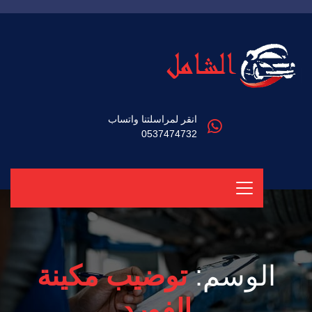
انقر لمراسلتنا واتساب
0537474732
الوسم:
توضيب مكينة
الفورد