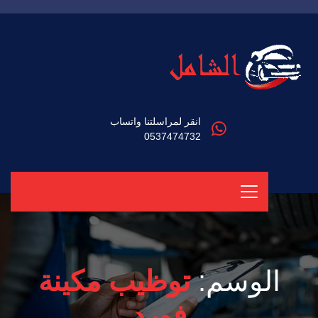
انقر لمراسلتنا واتساب
0537474732
الوسم:
توظيب مكينة
فورد