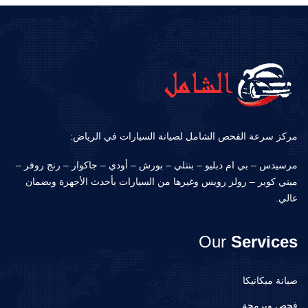
مركز سرعة الفحص الشامل لصيانة السيارات في الرياض:
مرسيدس – بي ام دبليو – بنتلي – بورش – أودي – جاكوار – رنج روفر –
ميني كوبر – رولز رويس وغيرها من السيارات بأحدث الأجهزة وبضمان
عالي.
Our
Services
صيانة ميكانيكا
فحص وبرمجة