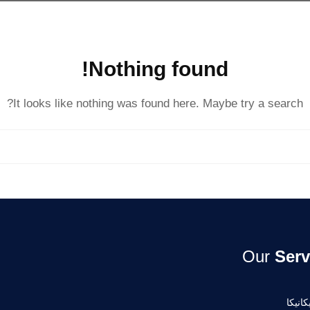
Nothing found!
It looks like nothing was found here. Maybe try a search?
Our
Serv
انيكا