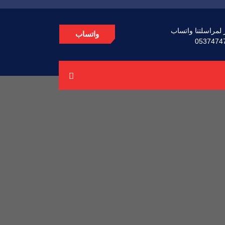
 لمراسلتنا واتساب
واتساب
0537474