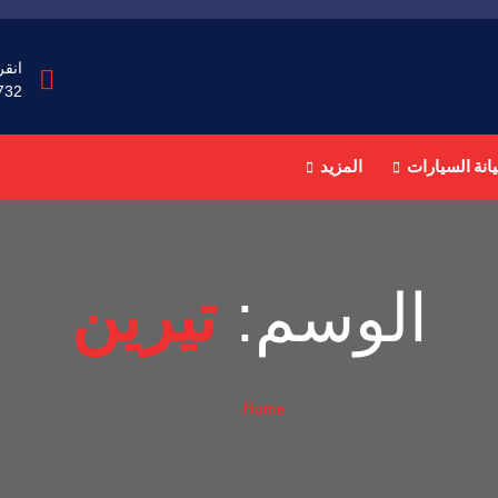
انقر
732
انة السيارات
المزيد
الوسم:
تيرين
Home
تيرين