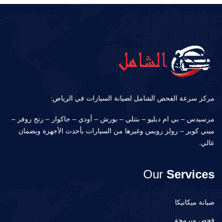
مركز سرعة الفحص الشامل لصيانة السيارات في الرياض:
مرسيدس – بي ام دبليو – بنتلي – بورش – أودي – جاكوار – رنج روفر –
ميني كوبر – رولز رويس وغيرها من السيارات بأحدث الأجهزة وبضمان
عالي.
Our
Services
صيانة ميكانيكا
فحص وبرمجة