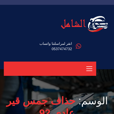
انقر لمراسلتنا واتساب
0537474732
الوسم:
حذاف جمس قير
عادي 92