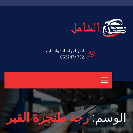
انقر لمراسلتنا واتساب
0537474732
الوسم:
رجة طنجرة القير