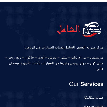
مركز سرعة الفحص الشامل لصيانة السيارات في الرياض:
مرسيدس – بي ام دبليو – بنتلي – بورش – أودي – جاكوار – رنج روفر –
ميني كوبر – رولز رويس وغيرها من السيارات بأحدث الأجهزة وبضمان
عالي.
Our
Services
صيانة ميكانيكا
فحص وبرمجة