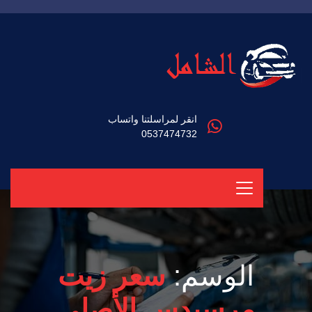
انقر لمراسلتنا واتساب
0537474732
الوسم:
سعر زيت
مرسيدس الأصلي