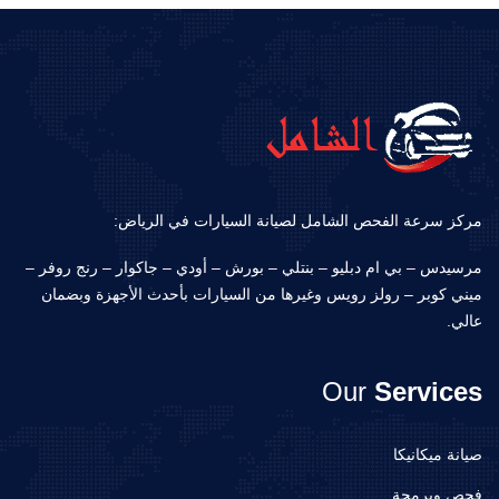
مركز سرعة الفحص الشامل لصيانة السيارات في الرياض:
مرسيدس – بي ام دبليو – بنتلي – بورش – أودي – جاكوار – رنج روفر –
ميني كوبر – رولز رويس وغيرها من السيارات بأحدث الأجهزة وبضمان
عالي.
Our
Services
صيانة ميكانيكا
فحص وبرمجة