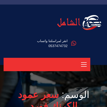
انقر لمراسلتنا واتساب
0537474732
الوسم:
سعر عمود
الكرنك فورد