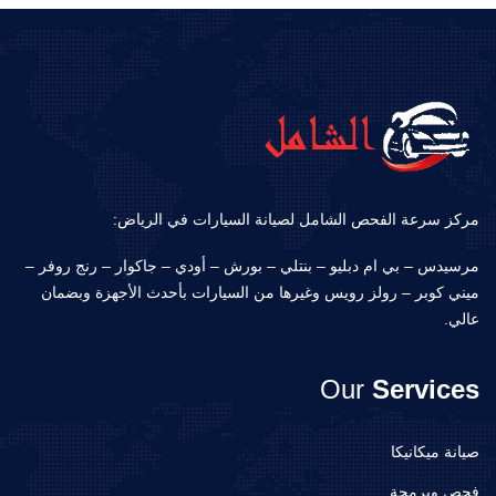
مركز سرعة الفحص الشامل لصيانة السيارات في الرياض:
مرسيدس – بي ام دبليو – بنتلي – بورش – أودي – جاكوار – رنج روفر –
ميني كوبر – رولز رويس وغيرها من السيارات بأحدث الأجهزة وبضمان
عالي.
Our
Services
صيانة ميكانيكا
فحص وبرمجة