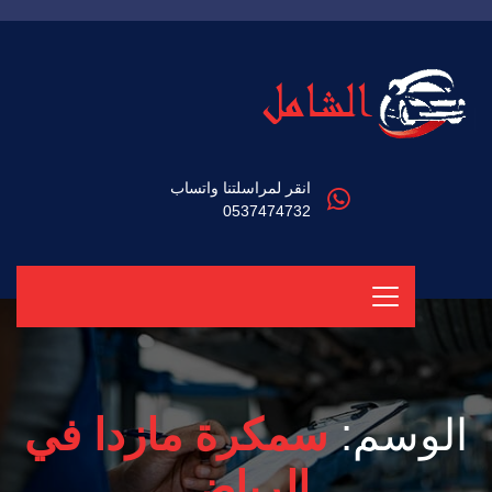
انقر لمراسلتنا واتساب
0537474732
الوسم:
سمكرة مازدا في
الرياض