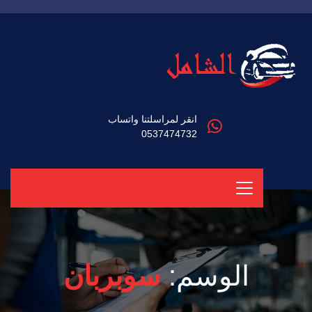
انقر لمراسلتنا واتساب
0537474732
الوسم:
سوبربان