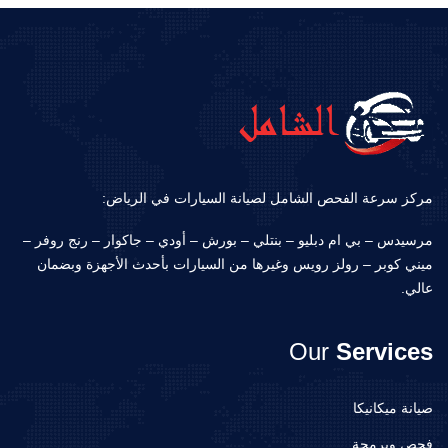
مركز سرعة الفحص الشامل لصيانة السيارات في الرياض:
مرسيدس – بي ام دبليو – بنتلي – بورش – أودي – جاكوار – رنج روفر –
ميني كوبر – رولز رويس وغيرها من السيارات بأحدث الأجهزة وبضمان
عالي.
Our
Services
صيانة ميكانيكا
فحص وبرمجة