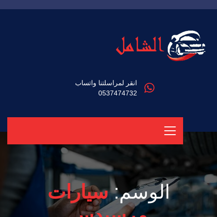
انقر لمراسلتنا واتساب
0537474732
الوسم:
سيارات
مرسيدس