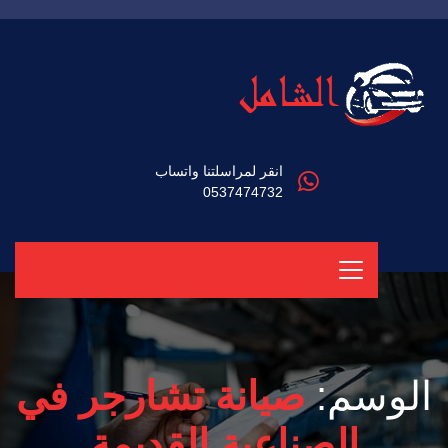
انقر لمراسلتنا واتساب
0537474732
الوسم:
صيانة تشارجر في
الصناعية القديمة