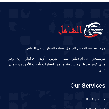
مركز سرعة الفحص الشامل لصيانة السيارات في الرياض:
مرسيدس – بي ام دبليو – بنتلي – بورش – أودي – جاكوار – رنج روفر –
ميني كوبر – رولز رويس وغيرها من السيارات بأحدث الأجهزة وبضمان
عالي.
Our
Services
صيانة ميكانيكا
فحص وبرمجة