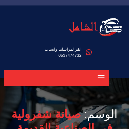
انقر لمراسلتنا واتساب
0537474732
الوسم:
صيانة شفرولية
في الصناعية القديمة