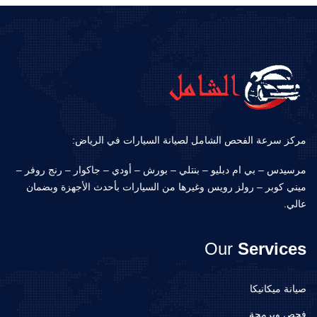
مركز سرعة الفحص الشامل لصيانة السيارات في الرياض:
مرسيدس – بي ام دبليو – بنتلي – بورش – أودي – جاكوار – رنج روفر –
ميني كوبر – رولز رويس وغيرها من السيارات بأحدث الأجهزة وبضمان
عالي.
Our
Services
صيانة ميكانيكا
فحص وبرمجة