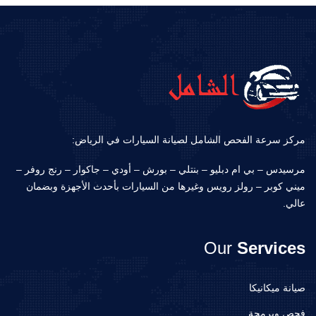
مركز سرعة الفحص الشامل لصيانة السيارات في الرياض:
مرسيدس – بي ام دبليو – بنتلي – بورش – أودي – جاكوار – رنج روفر –
ميني كوبر – رولز رويس وغيرها من السيارات بأحدث الأجهزة وبضمان
عالي.
Our
Services
صيانة ميكانيكا
فحص وبرمجة