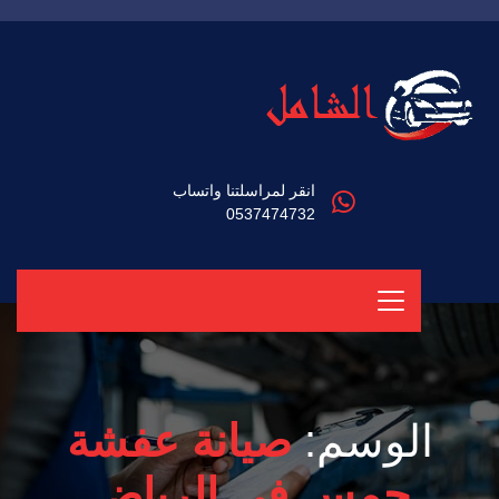
انقر لمراسلتنا واتساب
0537474732
الوسم:
صيانة عفشة
جمس في الرياض