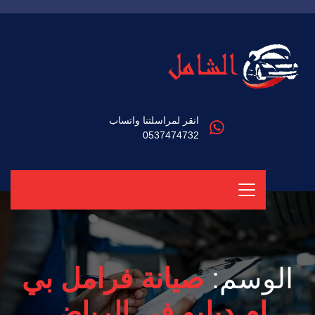
انقر لمراسلتنا واتساب
0537474732
الوسم:
صيانة فرامل بي
ام دبليو في الرياض