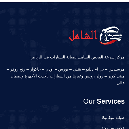
مركز سرعة الفحص الشامل لصيانة السيارات في الرياض:
مرسيدس – بي ام دبليو – بنتلي – بورش – أودي – جاكوار – رنج روفر –
ميني كوبر – رولز رويس وغيرها من السيارات بأحدث الأجهزة وبضمان
عالي.
Our
Services
صيانة ميكانيكا
فحص وبرمجة