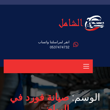
انقر لمراسلتنا واتساب
0537474732
الوسم:
صيانة فورد في
الرياض