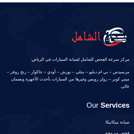
مركز سرعة الفحص الشامل لصيانة السيارات في الرياض:
مرسيدس – بي ام دبليو – بنتلي – بورش – أودي – جاكوار – رنج روفر –
ميني كوبر – رولز رويس وغيرها من السيارات بأحدث الأجهزة وبضمان
عالي.
Our
Services
صيانة ميكانيكا
فحص وبرمجة