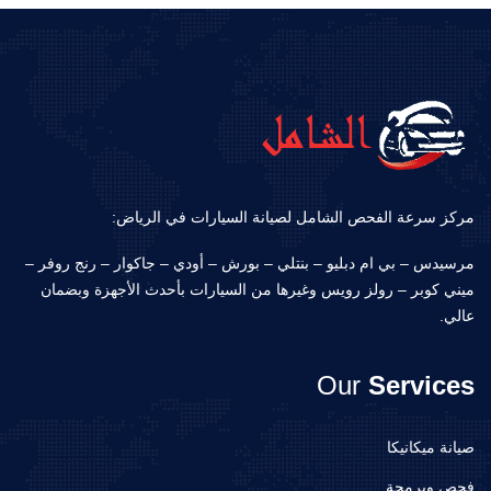
مركز سرعة الفحص الشامل لصيانة السيارات في الرياض:
مرسيدس – بي ام دبليو – بنتلي – بورش – أودي – جاكوار – رنج روفر –
ميني كوبر – رولز رويس وغيرها من السيارات بأحدث الأجهزة وبضمان
عالي.
Our
Services
صيانة ميكانيكا
فحص وبرمجة