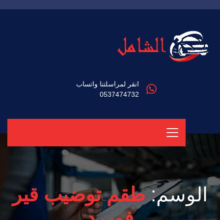
انقر لمراسلتنا واتساب
0537474732
الوسم:
طقم توضيب قير
فوررد