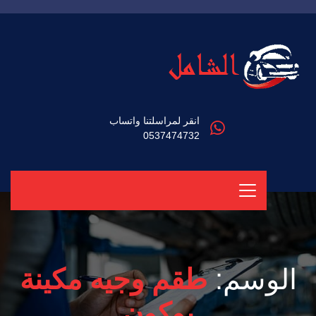
انقر لمراسلتنا واتساب
0537474732
الوسم:
طقم وجيه مكينة
يوكون