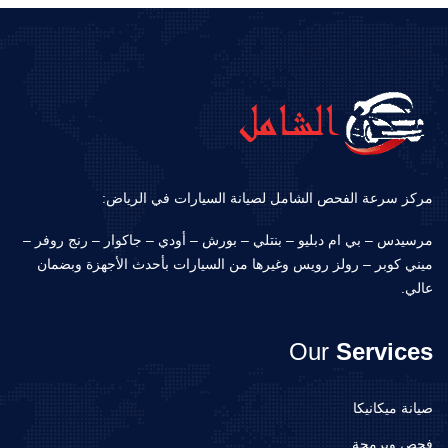
مركز سرعة الفحص الشامل لصيانة السيارات في الرياض:
مرسيدس – بي ام دبليو – بنتلي – بورش – أودي – جاكوار – رنج روفر –
ميني كوبر – رولز رويس وغيرها من السيارات بأحدث الأجهزة وبضمان
عالي.
Our
Services
صيانة ميكانيكا
فحص وبرمجة