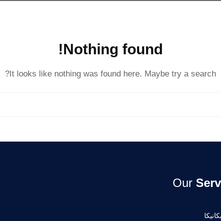
Nothing found!
It looks like nothing was found here. Maybe try a search?
Our
Serv
انيكا