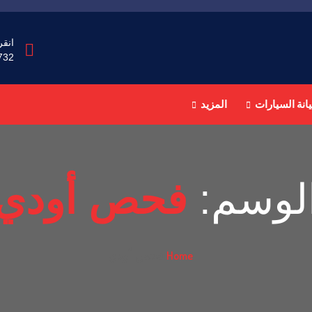
انقر
732
انة السيارات
المزيد
لوسم:
فحص أودي
Home
فحص أودي