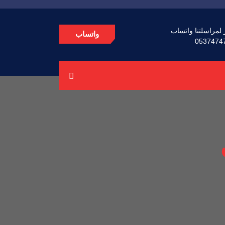
 لمراسلتنا واتساب
واتساب
0537474