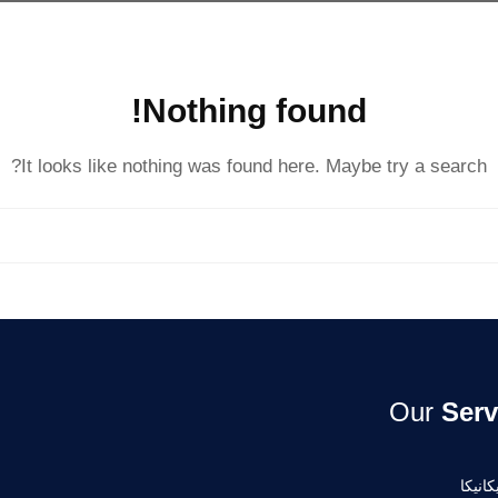
Nothing found!
It looks like nothing was found here. Maybe try a search?
Our
Serv
انيكا