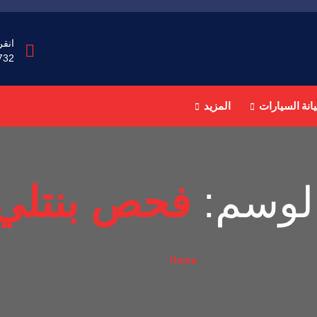
انقر
732
انة السيارات
المزيد
لوسم:
فحص بنتلي
Home
فحص بنتلي