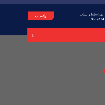
 لمراسلتنا واتساب
واتساب
0537474