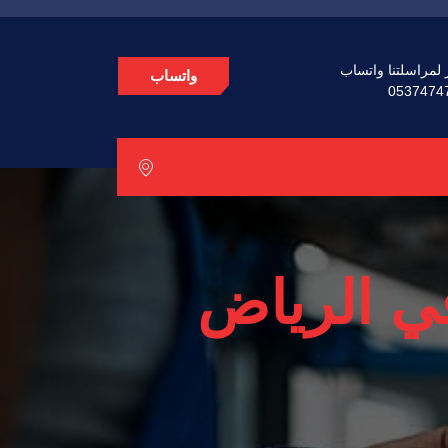
 لمراسلتنا واتساب
واتساب
0537474
 الرياض