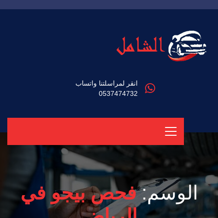
انقر لمراسلتنا واتساب
0537474732
الوسم:
فحص بيجو في
الرياض