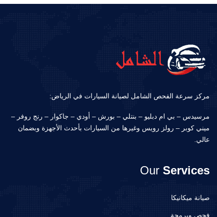
مركز سرعة الفحص الشامل لصيانة السيارات في الرياض:
مرسيدس – بي ام دبليو – بنتلي – بورش – أودي – جاكوار – رنج روفر –
ميني كوبر – رولز رويس وغيرها من السيارات بأحدث الأجهزة وبضمان
عالي.
Our
Services
صيانة ميكانيكا
فحص وبرمجة