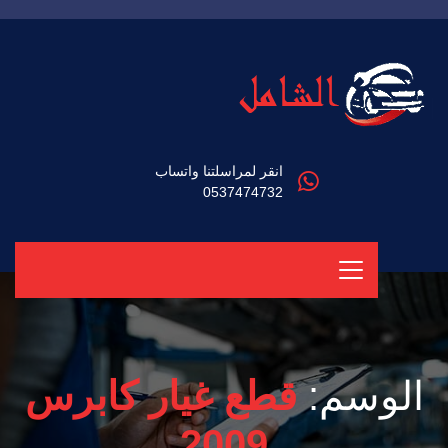
انقر لمراسلتنا واتساب
0537474732
الوسم:
قطع غيار كابرس
2009