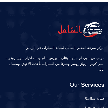
مركز سرعة الفحص الشامل لصيانة السيارات في الرياض:
مرسيدس – بي ام دبليو – بنتلي – بورش – أودي – جاكوار – رنج روفر –
ميني كوبر – رولز رويس وغيرها من السيارات بأحدث الأجهزة وبضمان
عالي.
Our
Services
صيانة ميكانيكا
فحص وبرمجة