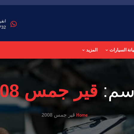
انقر
732
انة السيارات
المزيد
سم:
قير جمس 2008
Home
قير جمس 2008