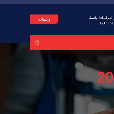
 لمراسلتنا واتساب
واتساب
0537474