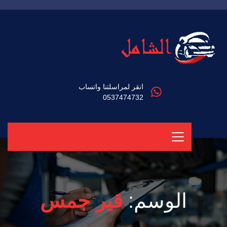
انقر لمراسلتنا واتساب
0537474732
الوسم:
قير جمس