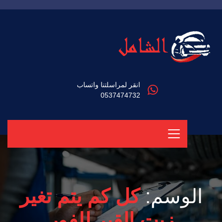
انقر لمراسلتنا واتساب
0537474732
الوسم:
كل كم يتم تغير
زيت القير للفور