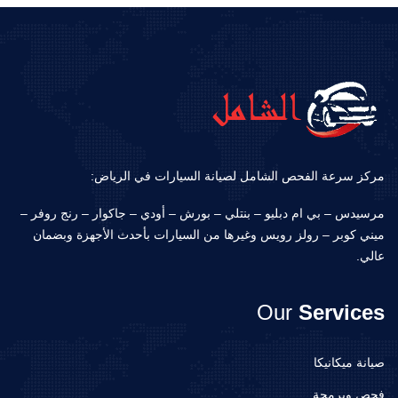
مركز سرعة الفحص الشامل لصيانة السيارات في الرياض:
مرسيدس – بي ام دبليو – بنتلي – بورش – أودي – جاكوار – رنج روفر –
ميني كوبر – رولز رويس وغيرها من السيارات بأحدث الأجهزة وبضمان
عالي.
Our
Services
صيانة ميكانيكا
فحص وبرمجة