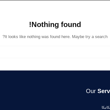
Nothing found!
It looks like nothing was found here. Maybe try a search?
Our
Serv
انيكا