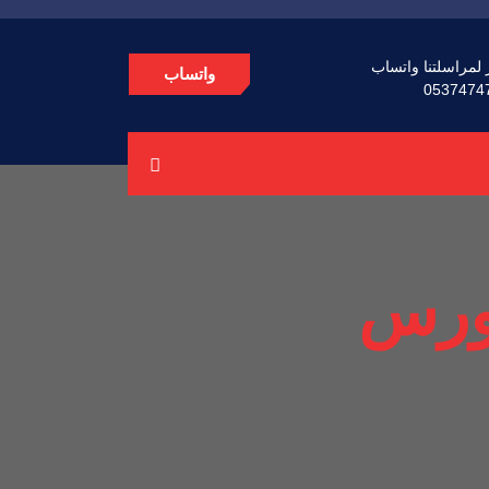
 لمراسلتنا واتساب
واتساب
0537474
تورس