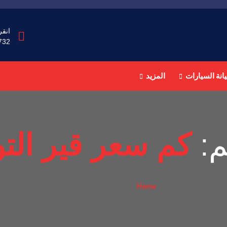
انقر
732
انة السيارات
المزيد
م:
كم سعر قير ال
Home
كم سعر قير التورس