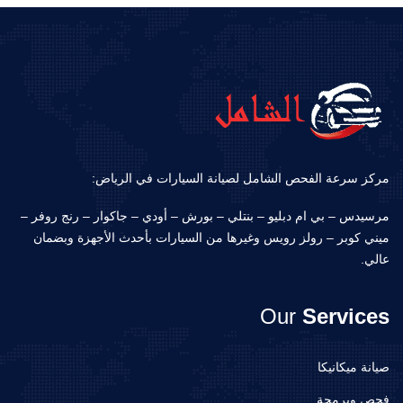
مركز سرعة الفحص الشامل لصيانة السيارات في الرياض:
مرسيدس – بي ام دبليو – بنتلي – بورش – أودي – جاكوار – رنج روفر –
ميني كوبر – رولز رويس وغيرها من السيارات بأحدث الأجهزة وبضمان
عالي.
Our
Services
صيانة ميكانيكا
فحص وبرمجة