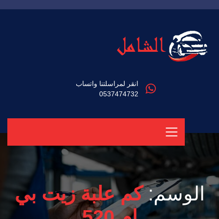
انقر لمراسلتنا واتساب
0537474732
الوسم:
كم علبة زيت بي
ام 520