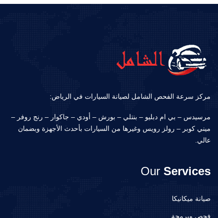
مركز سرعة الفحص الشامل لصيانة السيارات في الرياض:
مرسيدس – بي ام دبليو – بنتلي – بورش – أودي – جاكوار – رنج روفر –
ميني كوبر – رولز رويس وغيرها من السيارات بأحدث الأجهزة وبضمان
عالي.
Our
Services
صيانة ميكانيكا
فحص وبرمجة