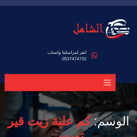
انقر لمراسلتنا واتساب
0537474732
الوسم:
كم علبة زيت قير
تورس