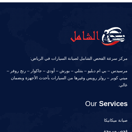
مركز سرعة الفحص الشامل لصيانة السيارات في الرياض:
مرسيدس – بي ام دبليو – بنتلي – بورش – أودي – جاكوار – رنج روفر –
ميني كوبر – رولز رويس وغيرها من السيارات بأحدث الأجهزة وبضمان
عالي.
Our
Services
صيانة ميكانيكا
فحص وبرمجة