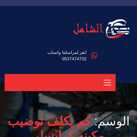
انقر لمراسلتنا واتساب
0537474732
الوسم:
كم يكلف توضيب
مكينه كرايسلر