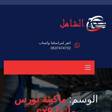
انقر لمراسلتنا واتساب
0537474732
الوسم:
ماكينة تورس
مازدا cx9