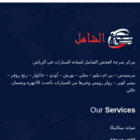
مركز سرعة الفحص الشامل لصيانة السيارات في الرياض:
مرسيدس – بي ام دبليو – بنتلي – بورش – أودي – جاكوار – رنج روفر –
ميني كوبر – رولز رويس وغيرها من السيارات بأحدث الأجهزة وبضمان
عالي.
Our
Services
صيانة ميكانيكا
فحص وبرمجة