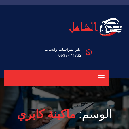
انقر لمراسلتنا واتساب
0537474732
الوسم:
ماكينة كابري