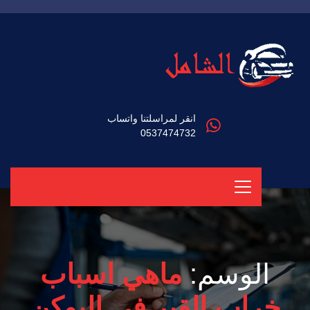
انقر لمراسلتنا واتساب
0537474732
الوسم:
ماهي اسباب
خراب القير في اليوكن