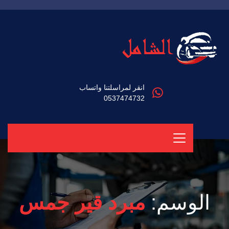
انقر لمراسلتنا واتساب
0537474732
الوسم:
مبرد قير جمس