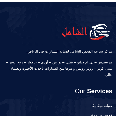
مركز سرعة الفحص الشامل لصيانة السيارات في الرياض:
مرسيدس – بي ام دبليو – بنتلي – بورش – أودي – جاكوار – رنج روفر –
ميني كوبر – رولز رويس وغيرها من السيارات بأحدث الأجهزة وبضمان
عالي.
Our
Services
صيانة ميكانيكا
فحص وبرمجة