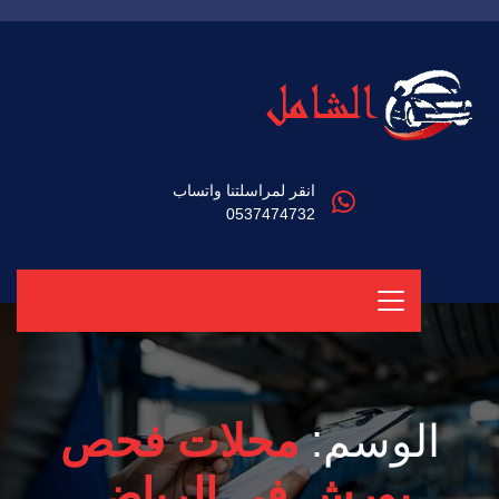
انقر لمراسلتنا واتساب
0537474732
الوسم:
محلات فحص
بورش في الرياض