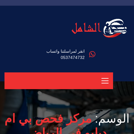
انقر لمراسلتنا واتساب
0537474732
الوسم:
مركز فحص بي ام
دبليو في الرياض