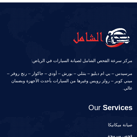
مركز سرعة الفحص الشامل لصيانة السيارات في الرياض:
مرسيدس – بي ام دبليو – بنتلي – بورش – أودي – جاكوار – رنج روفر –
ميني كوبر – رولز رويس وغيرها من السيارات بأحدث الأجهزة وبضمان
عالي.
Our
Services
صيانة ميكانيكا
فحص وبرمجة