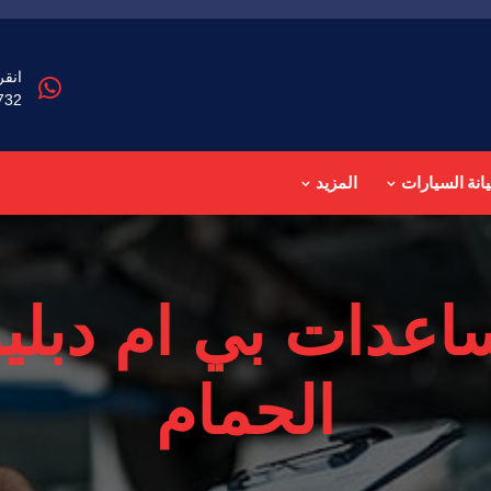
انقر
732
انة السيارات
المزيد
الحمام