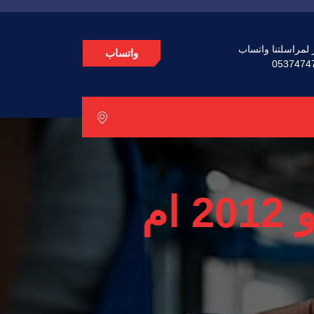
 لمراسلتنا واتساب
واتساب
0537474
مساعدات بي ام دبليو 2012 ام