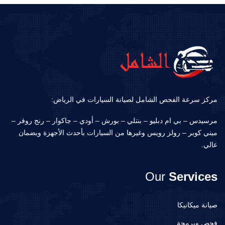
مركز سرعة الفحص الشامل لصيانة السيارات في الرياض:
مرسيدس – بي ام دبليو – بنتلي – بورش – أودي – جاكوار – رنج روفر –
ميني كوبر – رولز رويس وغيرها من السيارات بأحدث الأجهزة وبضمان
عالي.
Our
Services
صيانة ميكانيكا
فحص وبرمجة