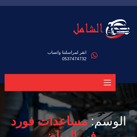
انقر لمراسلتنا واتساب
0537474732
الوسم:
مساعدات فورد
في الرياض