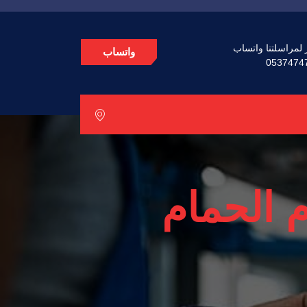
 لمراسلتنا واتساب
واتساب
0537474