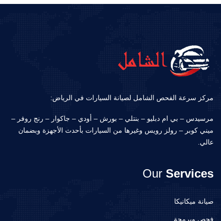
مركز سرعة الفحص الشامل لصيانة السيارات في الرياض:
مرسيدس – بي ام دبليو – بنتلي – بورش – أودي – جاكوار – رنج روفر –
ميني كوبر – رولز رويس وغيرها من السيارات بأحدث الأجهزة وبضمان
عالي.
Our
Services
صيانة ميكانيكا
فحص وبرمجة