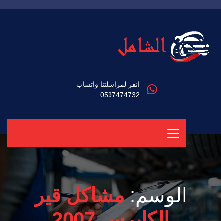
انقر لمراسلتنا واتساب
0537474732
الوسم:
مشاكل قير
الكابرس 2007