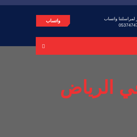
 لمراسلتنا واتساب
واتساب
0537474
في الرياض