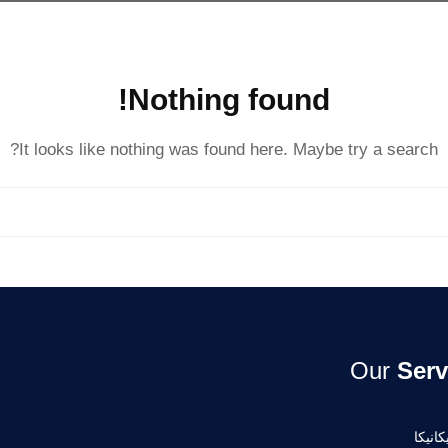
Nothing found!
It looks like nothing was found here. Maybe try a search?
Our
Serv
انيكا