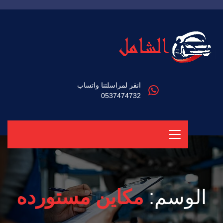
انقر لمراسلتنا واتساب
0537474732
الوسم:
مكاين مستورده