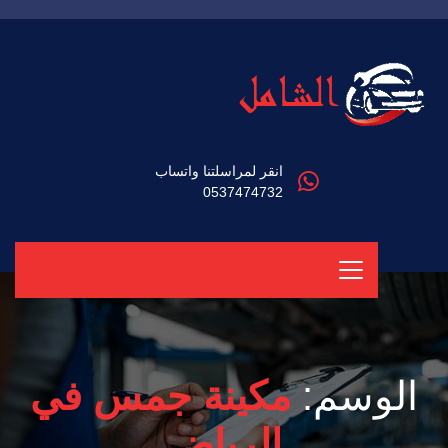
انقر لمراسلتنا واتساب
0537474732
الوسم:
مكينة جمس في
الرياض