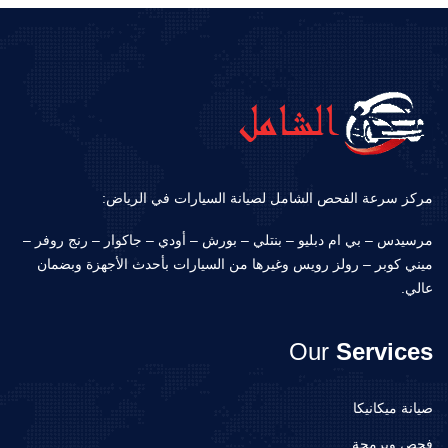
مركز سرعة الفحص الشامل لصيانة السيارات في الرياض:
مرسيدس – بي ام دبليو – بنتلي – بورش – أودي – جاكوار – رنج روفر –
ميني كوبر – رولز رويس وغيرها من السيارات بأحدث الأجهزة وبضمان
عالي.
Our
Services
صيانة ميكانيكا
فحص وبرمجة