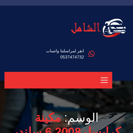
انقر لمراسلتنا واتساب
0537474732
الوسم:
مكينة
كرايسلر2008 6 سلندر