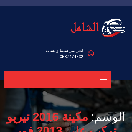
انقر لمراسلتنا واتساب
0537474732
الوسم:
مكينة 2016 تيربو
تركب على 2013 فور