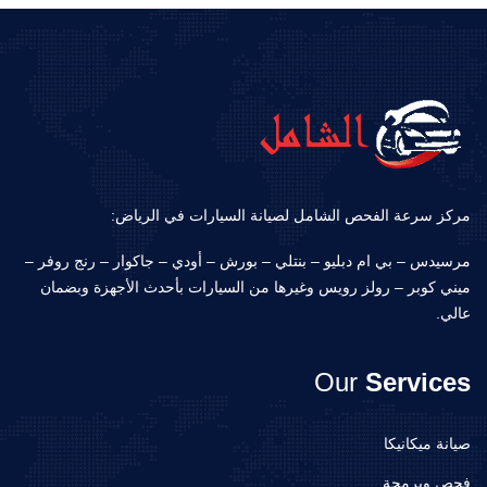
مركز سرعة الفحص الشامل لصيانة السيارات في الرياض:
مرسيدس – بي ام دبليو – بنتلي – بورش – أودي – جاكوار – رنج روفر –
ميني كوبر – رولز رويس وغيرها من السيارات بأحدث الأجهزة وبضمان
عالي.
Our
Services
صيانة ميكانيكا
فحص وبرمجة