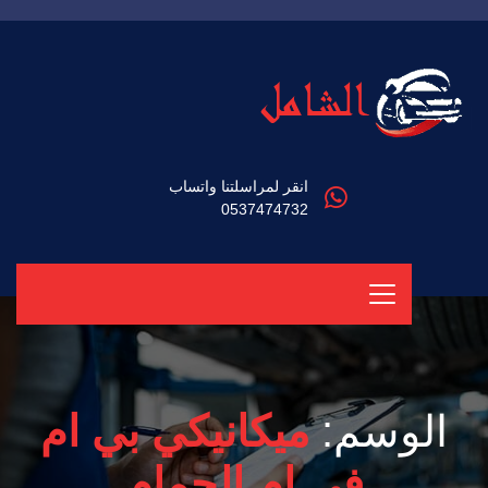
انقر لمراسلتنا واتساب
0537474732
الوسم:
ميكانيكي بي ام
في ام الحمام