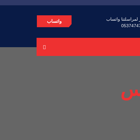
 لمراسلتنا واتساب
واتساب
0537474
س