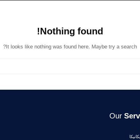
Nothing found!
It looks like nothing was found here. Maybe try a search?
Our
Serv
انيكا