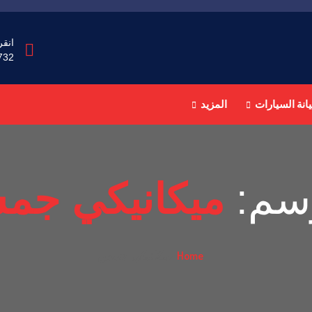
انقر
732
انة السيارات
المزيد
سم:
ميكانيكي جم
Home
ميكانيكي جمس