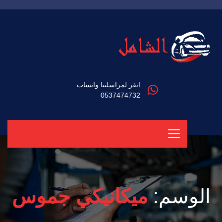
انقر لمراسلتنا واتساب
0537474732
الوسم:
ميكانيكي جموس