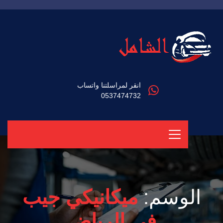
انقر لمراسلتنا واتساب
0537474732
الوسم:
ميكانيكي جيب
في الرياض