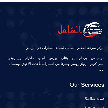
مركز سرعة الفحص الشامل لصيانة السيارات في الرياض:
مرسيدس – بي ام دبليو – بنتلي – بورش – أودي – جاكوار – رنج روفر –
ميني كوبر – رولز رويس وغيرها من السيارات بأحدث الأجهزة وبضمان
عالي.
Our
Services
صيانة ميكانيكا
فحص وبرمجة