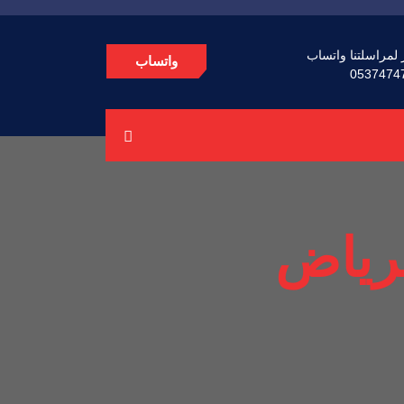
 لمراسلتنا واتساب
واتساب
0537474
لرياض