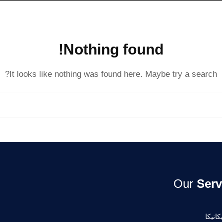
Nothing found!
It looks like nothing was found here. Maybe try a search?
Our
Serv
انيكا