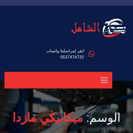
انقر لمراسلتنا واتساب
0537474732
الوسم:
ميكانيكي مازدا